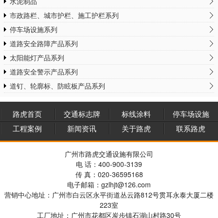
水泥制品
市政路栏、城市护栏、施工护栏系列
停车场设施系列
道路安全路障产品系列
太阳能灯产品系列
道路安全警示产品系列
道钉、轮廓标、防眩板产品系列
路虎首页
交通标志牌
标线涂料
停车场设施
工程案例
新闻资讯
关于路虎
联系路虎
广州市路虎交通设施有限公司
电 话：400-900-3139
传 真：020-36595168
电子邮箱：gzlhjt@126.com
营销中心地址：广州市白云区永平街道丛云路812号贯耳永泰大厦二楼
223室
工厂地址：广州市花都区炭步镇石湖山村路30号