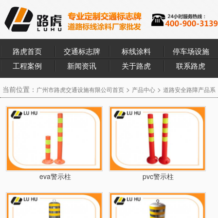
路虎首页
交通标志牌
标线涂料
停车场设施
工程案例
新闻资讯
关于路虎
联系路虎
当前位置：
>
>
广州市路虎交通设施有限公司首页
产品中心
道路安全路障产品系
>
列
警示柱
eva警示柱
pvc警示柱