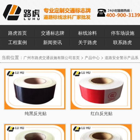
路虎首页
交通标志牌
标线涂料
停车场设施
工程案例
新闻资讯
关于路虎
联系路虎
当前位置：
>
>
广州市路虎交通设施有限公司首页
产品中心
道路安全警示产品系
>
列
车身贴
纯黑反光贴
红白反光贴