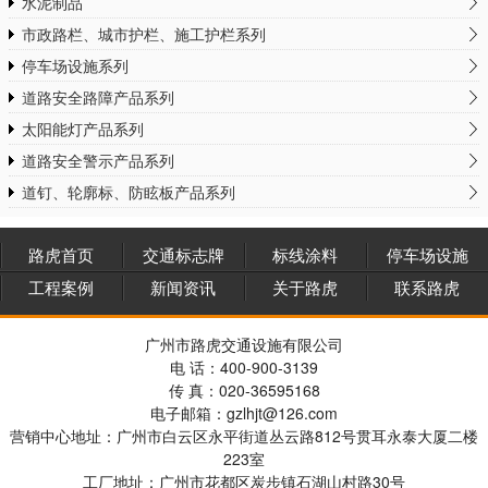
水泥制品
市政路栏、城市护栏、施工护栏系列
停车场设施系列
道路安全路障产品系列
太阳能灯产品系列
道路安全警示产品系列
道钉、轮廓标、防眩板产品系列
路虎首页
交通标志牌
标线涂料
停车场设施
工程案例
新闻资讯
关于路虎
联系路虎
广州市路虎交通设施有限公司
电 话：400-900-3139
传 真：020-36595168
电子邮箱：gzlhjt@126.com
营销中心地址：广州市白云区永平街道丛云路812号贯耳永泰大厦二楼
223室
工厂地址：广州市花都区炭步镇石湖山村路30号