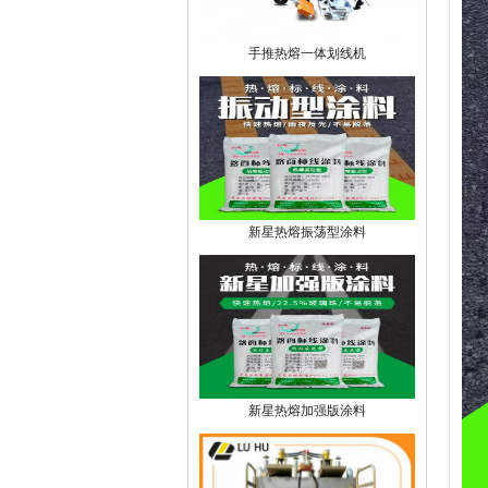
手推热熔一体划线机
新星热熔振荡型涂料
新星热熔加强版涂料