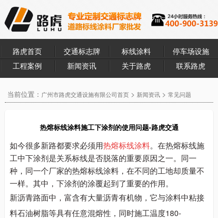
路虎首页
交通标志牌
标线涂料
停车场设施
工程案例
新闻资讯
关于路虎
联系路虎
当前位置：
>
>
广州市路虎交通设施有限公司首页
新闻资讯
常见问题
热熔标线涂料施工下涂剂的使用问题-路虎交通
如今很多新路都要求必须用
热熔标线涂料
。在热熔标线施
工中下涂剂是关系标线是否脱落的重要原因之一。同一
种，同一个厂家的热熔标线涂料，在不同的工地却质量不
一样。其中，下涂剂的涂覆起到了重要的作用。
新沥青路面中，富含有大量沥青有机物，它与涂料中粘接
料石油树脂等具有任意混熔性，同时施工温度180-