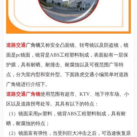
道路交通
广角镜
又称安全凸面镜、转弯镜以及防盗镜，镜
面是pc
镜面，镜背是
ABS
工程塑料制成，表面贴有一层保
护膜，具有耐晒、耐撞击、耐腐蚀以及可视范围广等特
点，分为室内型和室外型。下面路虎交通小编简单对道路
广角镜进行介绍下。
道路交通广角镜
使用范围有超市、
KTV
、地下停车场、小
区以及道路拐弯处等。其具有以下的特点：
（1）
镜面采用
pc
塑料，镜背
ABS
工程塑料制成，具有耐
晒，耐腐蚀的特点；
（2）
镜面富有弹性，当受到巨大冲击之后，可迅速恢复原