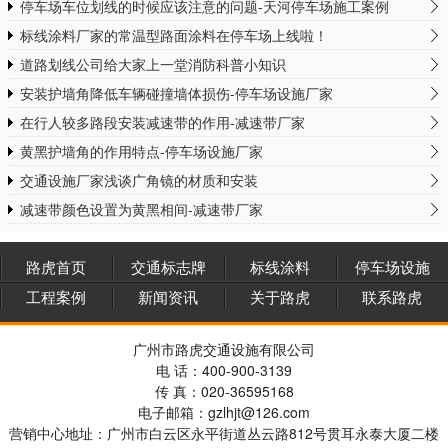
停车场车位划线的时候应该注意的问题-天河停车场施工案例
标线涂料厂家的常温型路面涂料在停车场上线啦！
道路划线公司给大家上一堂消防科普小知识
安装护墙角降低车辆碰撞墙体损伤-停车场设施厂家
在行人较多路段安装减速带的作用-减速带厂家
黄黑护墙角的作用特点-停车场设施厂家
交通设施厂家浅谈广角镜的材质和安装
减速带颜色设置为黄黑相间-减速带厂家
路虎首页
交通标志牌
标线涂料
停车场设施
工程案例
新闻资讯
关于路虎
联系路虎
广州市路虎交通设施有限公司
电 话：400-900-3139
传 真：020-36595168
电子邮箱：gzlhjt@126.com
营销中心地址：广州市白云区永平街道丛云路812号贯耳永泰大厦二楼