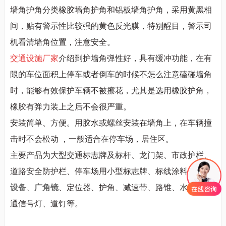
墙角护角分类橡胶墙角护角和铝板墙角护角，采用黄黑相
间，贴有警示性比较强的黄色反光膜，特别醒目，警示司
机看清墙角位置，注意安全。
交通设施厂家
介绍到护墙角弹性好，具有缓冲功能，在有
限的车位面积上停车或者倒车的时候不怎么注意磕碰墙角
时，能够有效保护车辆不被擦花，尤其是选用橡胶护角，
橡胶有弹力装上之后不会很严重。
安装简单、方便。用胶水或螺丝安装在墙角上，在车辆撞
击时不会松动
，一般适合在停车场，居住区。
主要产品为大型交通标志牌及标杆、龙门架、市政护栏、
道路安全防护栏、停车场用小型标志牌、标线涂料、
标线
设备
、
广角镜
、定位器、护角、减速带、路锥、水马、交
通信号灯、道钉等。